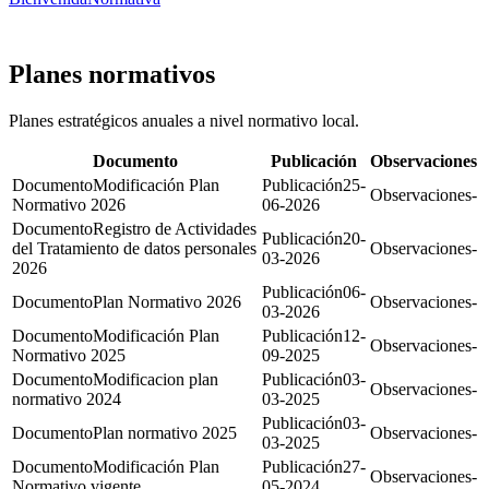
Planes normativos
Planes estratégicos anuales a nivel normativo local.
Documento
Publicación
Observaciones
Modificación Plan
25-
-
Normativo 2026
06-2026
Registro de Actividades
20-
del Tratamiento de datos personales
-
03-2026
2026
06-
Plan Normativo 2026
-
03-2026
Modificación Plan
12-
-
Normativo 2025
09-2025
Modificacion plan
03-
-
normativo 2024
03-2025
03-
Plan normativo 2025
-
03-2025
Modificación Plan
27-
-
Normativo vigente
05-2024