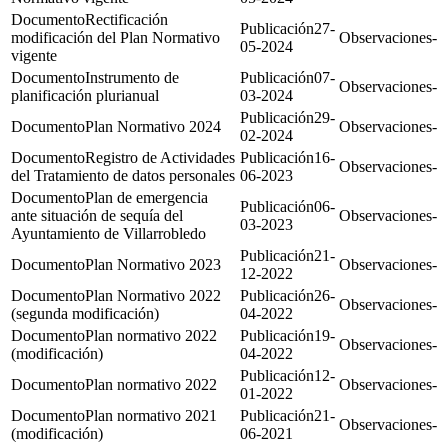
Rectificación
27-
modificación del Plan Normativo
-
05-2024
vigente
Instrumento de
07-
-
planificación plurianual
03-2024
29-
Plan Normativo 2024
-
02-2024
Registro de Actividades
16-
-
del Tratamiento de datos personales
06-2023
Plan de emergencia
06-
ante situación de sequía del
-
03-2023
Ayuntamiento de Villarrobledo
21-
Plan Normativo 2023
-
12-2022
Plan Normativo 2022
26-
-
(segunda modificación)
04-2022
Plan normativo 2022
19-
-
(modificación)
04-2022
12-
Plan normativo 2022
-
01-2022
Plan normativo 2021
21-
-
(modificación)
06-2021